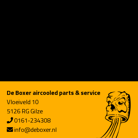
De Boxer aircooled parts & service
Vloeiveld 10
5126 RG Gilze
0161-234308
info@deboxer.nl