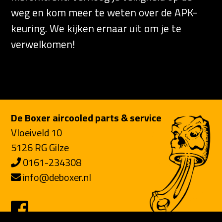
weg en kom meer te weten over de APK-
keuring. We kijken ernaar uit om je te
verwelkomen!
De Boxer aircooled parts & service
Vloeiveld 10
5126 RG Gilze
0161-234308
info@deboxer.nl